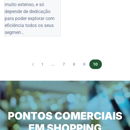
muito extenso, e só
depende de dedicação
para poder explorar com
eficiência todos os seus
segmen…
1
…
7
8
9
10
PONTOS COMERCIAIS
EM SHOPPING