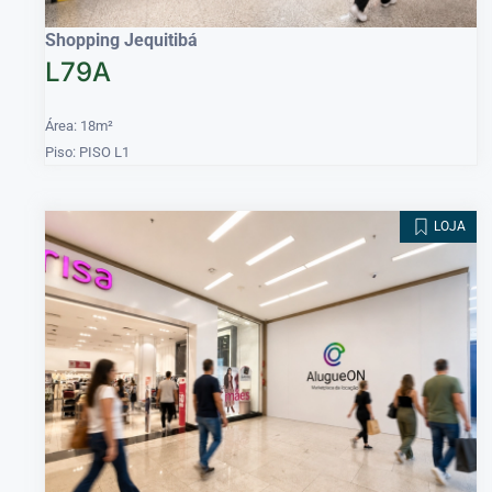
Shopping Jequitibá
L79A
Área: 18m²
Piso: PISO L1
LOJA