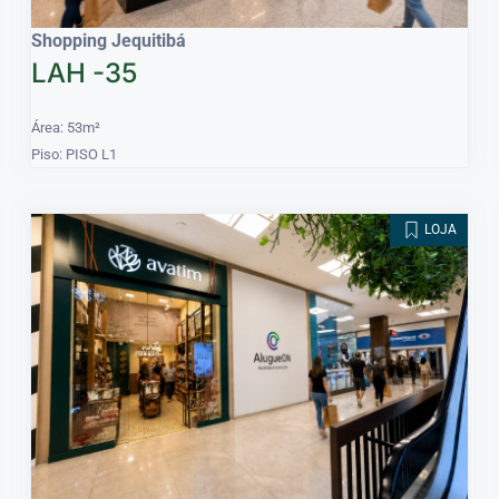
Shopping Jequitibá
LAH -35
Área: 53m²
Piso: PISO L1
LOJA