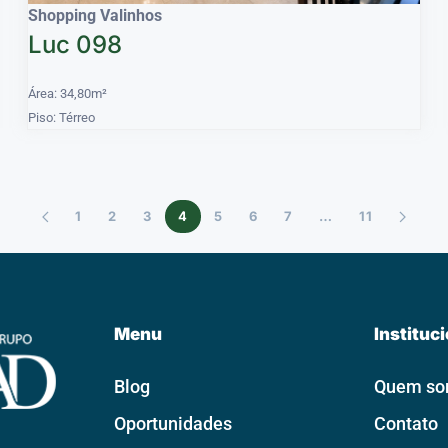
Shopping Valinhos
Luc 098
Área: 34,80m²
Piso: Térreo
1
2
3
4
5
6
7
…
11
Menu
Instituc
Blog
Quem s
Oportunidades
Contato