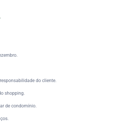
A
dezembro.
sponsabilidade do cliente.
do shopping.
tar de condomínio.
aços.