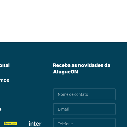
ional
Receba as novidades da
AlugueON
omos
s