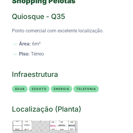
Shopping Pelotas
Quiosque - Q35
Ponto comercial com excelente localização.
Área:
6m²
Piso:
Térreo
Infraestrutura
ÁGUA
ESGOTO
ENERGIA
TELEFONIA
Localização (Planta)