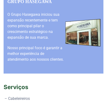
GRUPO HASEGAWA
O Grupo Hasegawa iniciou sua
expansão recentemente e tem
como principal pilar o
crescimento estratégico na
expansão de sua marca.
Nosso principal foco é garantir a
melhor experiência de
atendimento aos nossos clientes.
Serviços
– Cabeleireiros