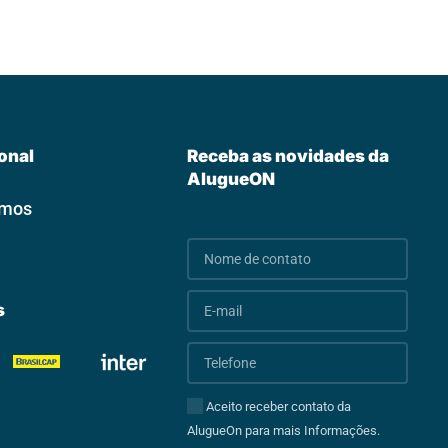
ional
Receba as novidades da
AlugueON
omos
s
Aceito receber contato da
AlugueOn para mais Informações.