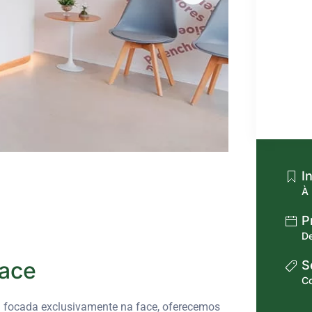
In
À 
Pr
De
Face
S
Co
ca focada exclusivamente na face, oferecemos